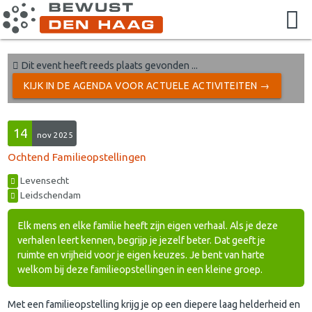
Dit event heeft reeds plaats gevonden ...
KIJK IN DE AGENDA VOOR ACTUELE ACTIVITEITEN →
14
nov 2025
Ochtend Familieopstellingen
Levensecht
Leidschendam
Elk mens en elke familie heeft zijn eigen verhaal. Als je deze
verhalen leert kennen, begrijp je jezelf beter. Dat geeft je
ruimte en vrijheid voor je eigen keuzes. Je bent van harte
welkom bij deze familieopstellingen in een kleine groep.
Met een familieopstelling krijg je op een diepere laag helderheid en