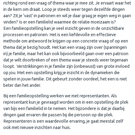
richting rond een vraag of thema waar je mee zit. Je ervaart waar het
in de kern om draait. Loop je steeds weer tegen dezelfde dingen
aan? Zit je 'vast' in patronen en wil je daar graag je eigen weg in gaan
vinden? Is er een familielid waarmee de relatie moeizaam is?
Een familieopstelling kan je veel inzicht geven in de onzichtbare
processen en patronen. Het is een liefdevolle en effectieve
methode om antwoord te krijgen op een concrete vraag of op een
thema dat je bezig houdt. Het kan een vraag zijn over (spanningen
in) je familie, maar het kan ook bijvoorbeeld gaan over een patroon
dat je wilt doorbreken of een thema waar je steeds weer tegenaan
loopt. Verstrikkingen in je familie zijn (onbewust) van grote invloed
op jou. Met een opstelling krijg je inzicht in de dynamieken die
spelen in jouw familie. Dit gebeurt zonder oordeel, het een is niet
beter dan het ander.
Bij een familieopstelling werken we met representanten. Als
representant kun je gevraagd worden om in een opstelling de plek
van bijv een familielid in te nemen. Het bijzondere is dat je daarbij
dingen gaat ervaren die passen bij die persoon op die plek.
Representeren is een waardevolle ervaring, je gaat meestal zelf
ook met nieuwe inzichten naar huis.