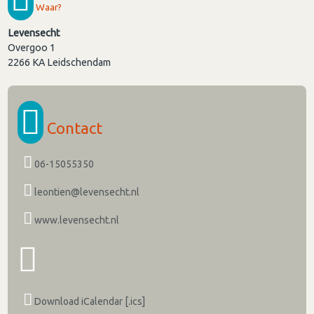
Waar?
Levensecht
Overgoo 1
2266 KA
Leidschendam
Contact
06-15055350
leontien@levensecht.nl
www.levensecht.nl
Download iCalendar [.ics]