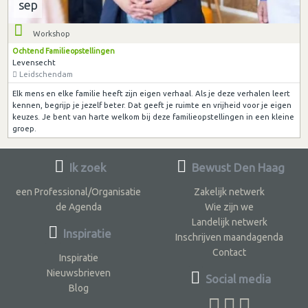
sep
Workshop
Ochtend Familieopstellingen
Levensecht
Leidschendam
Elk mens en elke familie heeft zijn eigen verhaal. Als je deze verhalen leert
kennen, begrijp je jezelf beter. Dat geeft je ruimte en vrijheid voor je eigen
keuzes. Je bent van harte welkom bij deze familieopstellingen in een kleine
groep.
Ik zoek
Bewust Den Haag
een Professional/Organisatie
Zakelijk netwerk
de Agenda
Wie zijn we
Landelijk netwerk
Inspiratie
Inschrijven maandagenda
Contact
Inspiratie
Nieuwsbrieven
Social media
Blog