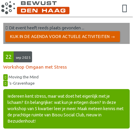
Dit event heeft reeds plaats gevonden ...
KIJK IN DE AGENDA VOOR ACTUELE ACTIVITEITEN →
22
sep 2025
Workshop Omgaan met Stress
Moving the Mind
's-Gravenhage
Iedereen kent stress, maar wat doet het eigenlijk met je
lichaam? En belangrijker: wat kun je ertegen doen? In deze
workshop van 5 kwartier leer je meer. Maak meteen kennis met
de prachtige ruimte van Bisou Social Club, nieuw in
Bezuidenhout!