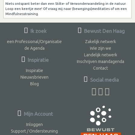
Niets ontspant beter dan een Stilte- of Verwonderwandeling in de natuur.
Loop een keertje mee! Of vraag mij naar (bewegings)meditaties of om een
Mindfulnesstraining.
Ik zoek
Bewust Den Haag
een Professional/Organisatie
Zakelijk netwerk
de Agenda
Wie zijn we
Landelijk netwerk
Inspiratie
Inschrijven maandagenda
Contact
Inspiratie
Nieuwsbrieven
Social media
Blog
Mijn Account
Inloggen
Support / Ondersteuning