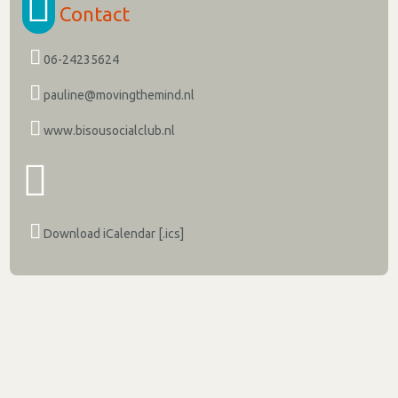
Contact
06-24235624
pauline@movingthemind.nl
www.bisousocialclub.nl
Download iCalendar [.ics]