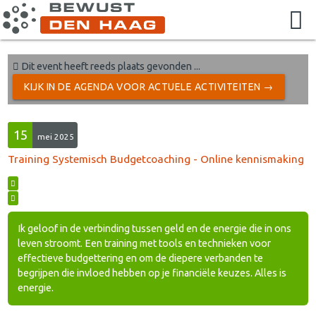
Dit event heeft reeds plaats gevonden ...
KIJK IN DE AGENDA VOOR ACTUELE ACTIVITEITEN →
15
mei 2025
Training Systemisch Budgetcoaching - Online kennismaking
Ik geloof in de verbinding tussen geld en de energie die in ons
leven stroomt. Een training met tools en technieken voor
effectieve budgettering en om de diepere verbanden te
begrijpen die invloed hebben op je financiële keuzes. Alles is
energie.