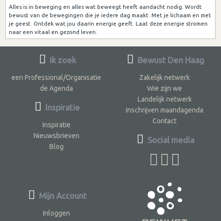
Alles is in beweging en alles wat beweegt heeft aandacht nodig. Wordt
bewust van de bewegingen die je iedere dag maakt. Met je lichaam en met
je geest. Ontdek wat jou daarin energie geeft. Laat deze energie stromen
naar een vitaal en gezond leven.
Ik zoek
Bewust Den Haag
een Professional/Organisatie
Zakelijk netwerk
de Agenda
Wie zijn we
Landelijk netwerk
Inspiratie
Inschrijven maandagenda
Contact
Inspiratie
Nieuwsbrieven
Social media
Blog
Mijn Account
Inloggen