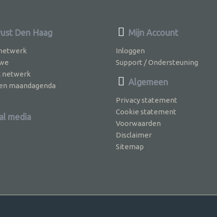
ust Den Haag
Mijn Account
 netwerk
Inloggen
 we
Support / Ondersteuning
k netwerk
Algemeen
jven maandagenda
Privacy statement
Cookie statement
al media
Voorwaarden
Disclaimer
Sitemap