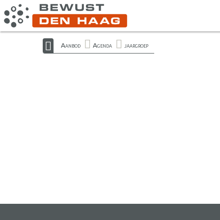
Aanbod
Agenda
jaargroep