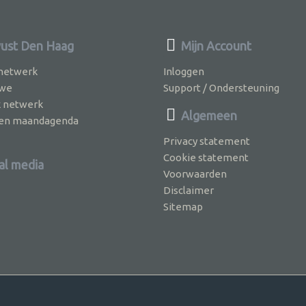
ust Den Haag
Mijn Account
 netwerk
Inloggen
 we
Support / Ondersteuning
k netwerk
Algemeen
jven maandagenda
Privacy statement
Cookie statement
al media
Voorwaarden
Disclaimer
Sitemap