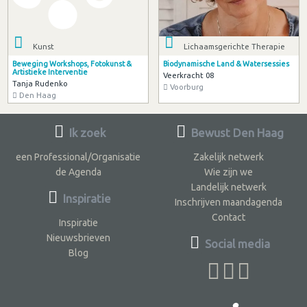
Kunst
Lichaamsgerichte Therapie
Beweging Workshops, Fotokunst &
Biodynamische Land & Watersessies
Artistieke Interventie
Veerkracht 08
Tanja Rudenko
Voorburg
Den Haag
Ik zoek
Bewust Den Haag
een Professional/Organisatie
Zakelijk netwerk
de Agenda
Wie zijn we
Landelijk netwerk
Inspiratie
Inschrijven maandagenda
Contact
Inspiratie
Nieuwsbrieven
Social media
Blog