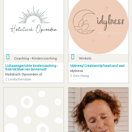
Coaching - Kindercoaching
Winkels
Lichaamsgerichte kindercoaching -
Idylness/ Creations by heart and soul
Kom tot bloei van binnenuit!
Idylness
Holistisch Opvoeden.nl
Den Haag
Leidschendam