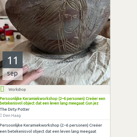
11
sep
Workshop
Persoonlijke Keramiekworkshop (2–6 personen) Creëer een
betekenisvol object dat een leven lang meegaat Gun jez
The Dirty Potter
Den Haag
Persoonlijke Keramiekworkshop (2–6 personen) Creëer
een betekenisvol object dat een leven lang meegaat