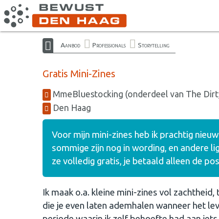
Aanbod
Professionals
Storytelling
Gratis Mini-Zines
MmeBluestocking (onderdeel van The Dirt
Den Haag
Voor mijn mini-zines heb ik prachtig nieuw
sommige zijn nog in wording, en andere li
ze volledig gratis, je betaald alleen de po
Ik maak o.a. kleine mini-zines vol zachtheid
die je even laten ademhalen wanneer het lev
periode waarin ik zelf behoefte had aan iets