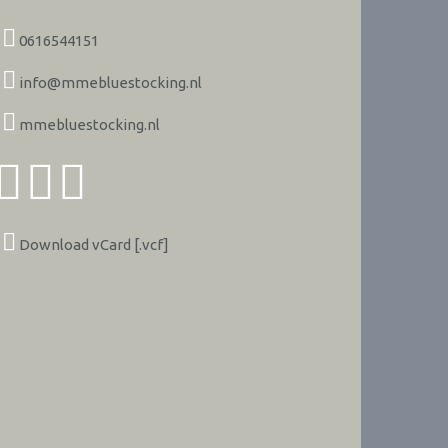
0616544151
info@mmebluestocking.nl
mmebluestocking.nl
Download vCard [.vcf]