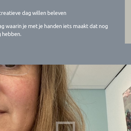
creatieve dag willen beleven
g waarin je met je handen iets maakt dat nog
ag hebben.