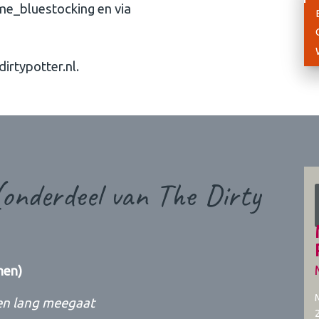
me_bluestocking en via
dirtypotter.nl.
onderdeel van The Dirty
nen)
ven lang meegaat