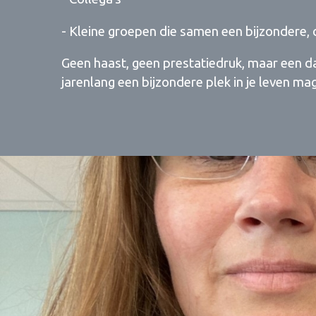
- Kleine groepen die samen een bijzondere, 
Geen haast, geen prestatiedruk, maar een da
jarenlang een bijzondere plek in je leven m