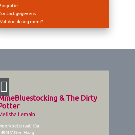
Biografie
Contact gegevens
Wat doe ik nog meer?
MmeBluestocking & The Dirty
Potter
Melisha Lemain
Meerkoetstraat 18a
2496LV
Den Haag