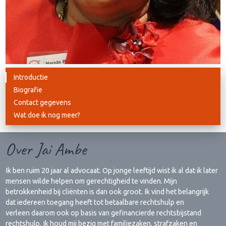
Introductie
Biografie
Contact gegevens
Wat doe ik nog meer?
Over Jai Ambe
Ik ben ruim 20 jaar al advocaat. Op jonge leeftijd wist ik al dat ik later
mensen wilde helpen om gerechtigheid te vinden. Mijn
betrokkenheid bij cliënten is dan ook groot. Ik vind het belangrijk
dat iedereen toegang heeft tot betaalbare rechtshulp en
verleen daarom ook op basis van gefinancierde rechtsbijstand
rechtshulp. Ik houd mij bezig met familiezaken, strafzaken en