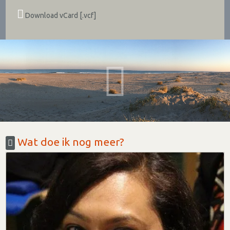
Download vCard [.vcf]
Wat doe ik nog meer?