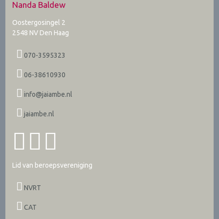
Nanda Baldew
Oostergosingel 2
2548 NV
Den Haag
070-3595323
06-38610930
info@jaiambe.nl
jaiambe.nl
Lid van beroepsvereniging
NVRT
CAT