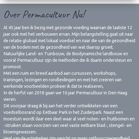
Over Permacultuur Nu!
Al 45 jaar ben ik bezig met gezonde voeding waarvan de laatste 12
jaar ook met het verbouwen ervan. Mijn belangstelling gaat uit naar
de relatie globaal met lokaal voedsel en naar die van de gezondheid
van de bodem met de gezondheid van wat daarop groeit.
Natuurlijke Land- en Tuinbouw, de Biodynamische landbouw en
vooral Permacultuur zijn de methoden die ik daarin ondersteun en
promoot.
Met een ruim en breed aanbod aan cursussen, workshops,
trainingen, lezingen en rondleidingen en met het creëren van
werkende voorbeelden probeer ik dat te realiseren,
In de herfst van 2018 gaan we 10 jaar Permacultuur in Den Haag
vieren.
Dit voorjaar draag ik bij aan het verder ontwikkelen van een
voedselbosrand op Eetbaar Park in het Zuiderpark. Naast een
moestuin wordt daar een deel waar al veel noten- en fruitbomen en
-struiken staan voorzien van veel vaste eetbare blad-, stengel- en
bloemgewassen.
Veel van de activiteiten zijn gericht op meer zelfvoorzienendheid