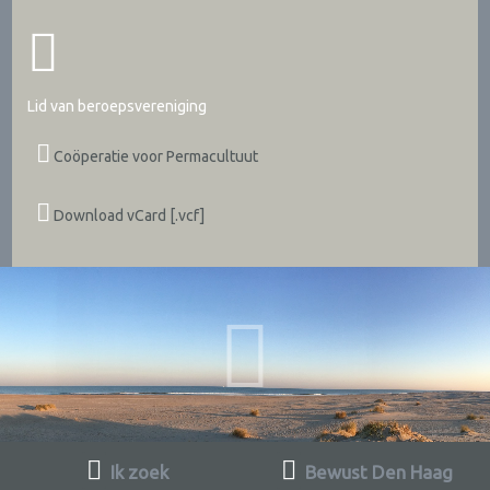
Lid van beroepsvereniging
Coöperatie voor Permacultuut
Download vCard [.vcf]
Ik zoek
Bewust Den Haag