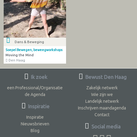
Dans & Beweging
Soepel Bewegen, beweegworkshops
Moving the Mind
Den Haag
Ik zoek
Bewust Den Haag
een Professional/Organisatie
Zakelijk netwerk
de Agenda
Wie zijn we
Landelijk netwerk
Inspiratie
Inschrijven maandagenda
Contact
Inspiratie
Nieuwsbrieven
Social media
Blog