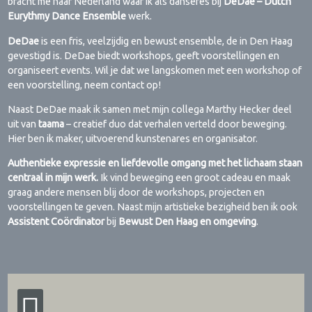
bracht me naar Nederland waar ik als danseres bij
DeDae – Dutch
Eurythmy Dance Ensemble
werk.
DeDae
is een fris, veelzijdig en bewust ensemble, de in Den Haag
gevestigd is. DeDae biedt workshops, geeft voorstellingen en
organiseert events. Wil je dat we langskomen met een workshop of
een voorstelling, neem contact op!
Naast DeDae maak ik samen met mijn collega Marthy Hecker deel
uit van
taama
– creatief duo dat verhalen verteld door beweging.
Hier ben ik maker, uitvoerend kunstenares en organisator.
Authentieke expressie en liefdevolle omgang met het lichaam staan
​​centraal in mijn werk.
Ik vind beweging een groot cadeau en maak
graag andere mensen blij door de workshops, projecten en
voorstellingen te geven. Naast mijn artistieke bezigheid ben ik ook
Assistent Coördinator
bij
Bewust Den Haag en omgeving
.