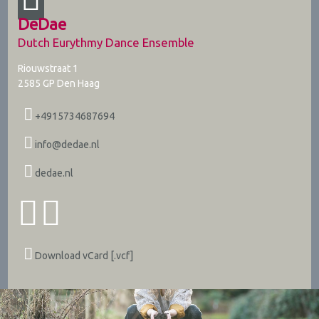
DeDae
Dutch Eurythmy Dance Ensemble
Riouwstraat 1
2585 GP
Den Haag
+4915734687694
info@dedae.nl
dedae.nl
Download vCard [.vcf]