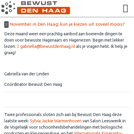
November in Den Haag: kun je kiezen uit zoveel moois?
Deze maand weer een prachtig aanbod aan boeiende dingen te
doen voor bewuste Hagenaars en Hagenezen. Begin met lekker
lezen:
gabriella@bewustdenhaag.nl
als je vragen hebt. Ik help je
graag!
Gabriella van der Linden
Coördinator Bewust Den Haag
Welkom bij ons - en bij alle activiteiten
Twee professionals sloten zich aan bij Bewust Den Haag deze
laatste week:
Sylvia Jackie Warmenhoven
van Salon Leeuwerik in
de Vogelwijk voor schoonheidsbehandelingen met biologische
producten en kleurenanalyse, en het
Internationale Esperanto-