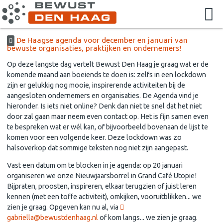
De Haagse agenda voor december en januari van
bewuste organisaties, praktijken en ondernemers!
Op deze langste dag vertelt Bewust Den Haag je graag wat er de
komende maand aan boeiends te doen is: zelfs in een lockdown
zijn er gelukkig nog mooie, inspirerende activiteiten bij de
aangesloten ondernemers en organisaties. De Agenda vind je
hieronder. Is iets niet online? Denk dan niet te snel dat het niet
door zal gaan maar neem even contact op. Het is fijn samen even
te bespreken wat er wél kan, of bijvoorbeeld bovenaan de lijst te
komen voor een volgende keer. Deze lockdown was zo
halsoverkop dat sommige teksten nog niet zijn aangepast.
Vast een datum om te blocken in je agenda: op 20 januari
organiseren we onze Nieuwjaarsborrel in Grand Café Utopie!
Bijpraten, proosten, inspireren, elkaar terugzien of juist leren
kennen (met een toffe activiteit), omkijken, vooruitblikken... we
zien je graag. Opgeven kan nu al, via
gabriella@bewustdenhaag.nl
of kom langs... we zien je graag.