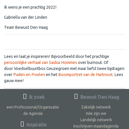
Ik wens je een prachtig 2022!
Gabriella van der Linden
Team Bewust Den Haag
Lees en laat je inspireren!
Lees en laat je inspireren! Bijvoorbeeld door het prachtige
persoonlijke verhaal van Saskia Hommes
over burnout. Of
door Voedselbuurtbos Geuzegroen met maar liefst twee bijdragen:
over
Paden en Poelen
en het
Boomportret van de Hartnoot
. Lees
gauw mee!
Ik zoek
Bewust Den Haag
een Professional/Organisatie
Zakelijk netwerk
de Agenda
Wie zijn we
Landelijk netwerk
Inspiratie
Inschrijven maandagenda