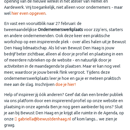
opening van de nieuwe winkel in het atelier van Hemel en
Aardewerk. Vrij toegankelijk, niet alleen voor ondernemers - maar
wel
hier even opgeven
.
En vast een vooruitblik naar 27 februari: de
tweemaandelijkse
Ondernemerswerkplaats
voor zzp'ers, starters
en andere ondernemenden. Ook deze keer een praktische
workshop op een inspirerende plek - over alles halen uit je Bewust
Den Haag lidmaatschap. Als lid van Bewust Den Haag is jouw
bedrijf beter zichtbaar, alleen al door je profiel en plaatsing in een
of meerdere rubrieken op de website - en natuurlijk door je
activiteiten in de maandagenda te plaatsen. Maar er kan nog veel
meer, waardoor je jouw bereik flink vergroot. Tijdens deze
ondernemerswerkplaats leer je hoe en ga je er meteen praktisch
mee aan de slag. Inschrijven
doe je hier!
Help of inspireer jij óók anderen? Geef dat dan een breder publiek
via ons platform door een inspirerend profiel op onze website en
plaatsing in onze agenda Ben je nog geen aanbieder bij ons? Sluit
je aan bij Bewust Den Haag en je krijgt alle ruimte in de Agenda, op
onze
gabriella@bewustdenhaag.nl
of kom langs... we zien je
graag.