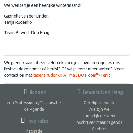
We wensen je een heerlijke wintermaand!!
Gabriella van der Linden
Tanja Rudenko
Team Bewust Den Haag
Doe mee met ons festival!
Wil jij een kraam of een veldplek voor je activiteiten tijdens ons
festival deze zomer of herfst? Of wil je eerst meer weten? Neem
contact op met
tatjana.rudenko AT mail DOT com">Tanja!
Ik zoek
Bewust Den Haag
een Professional/Organisatie
Zakelijk netwerk
de Agenda
Wie zijn we
Landelijk netwerk
Inspiratie
Inschrijven maandagenda
Contact
Inspiratie