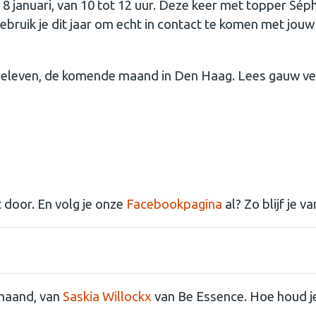
januari, van 10 tot 12 uur. Deze keer met topper Sép
gebruik je dit jaar om echt in contact te komen met jou
 beleven, de komende maand in Den Haag. Lees gauw verd
 door. En volg je onze
Facebookpagina
al? Zo blijf je v
Goede voornemens en bijzondere beelden...
 maand, van
Saskia Willockx
van Be Essence. Hoe houd j