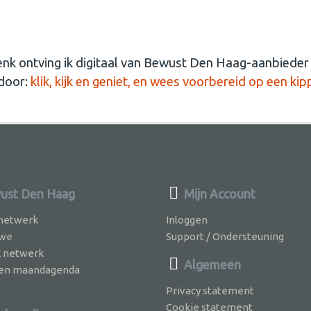
k ontving ik digitaal van Bewust Den Haag-aanbiede
 door:
klik, kijk en geniet, en wees voorbereid op een 
ust Den Haag
Mijn Account
 netwerk
Inloggen
 we
Support / Ondersteuning
k netwerk
Algemeen
jven maandagenda
Privacy statement
Cookie statement