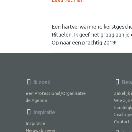
Een hartverwarmend kerstgeschen
Rituelen. Ik geef het graag aan je
Op naar een prachtig 2019!
Ik zoek
Bew
een Professional/Organisatie
Zakelijk
de Agenda
Wie zijn
Landelij
Inspiratie
Inschri
Contact
Inspiratie
Nieuwsbrieven