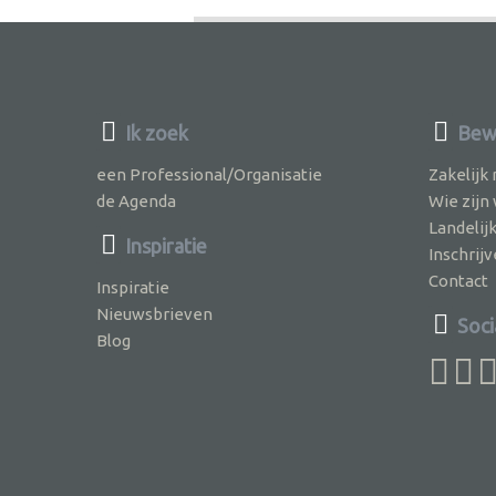
Ik zoek
Bew
een Professional/Organisatie
Zakelijk
de Agenda
Wie zijn
Landelij
Inspiratie
Inschri
Contact
Inspiratie
Nieuwsbrieven
Soci
Blog