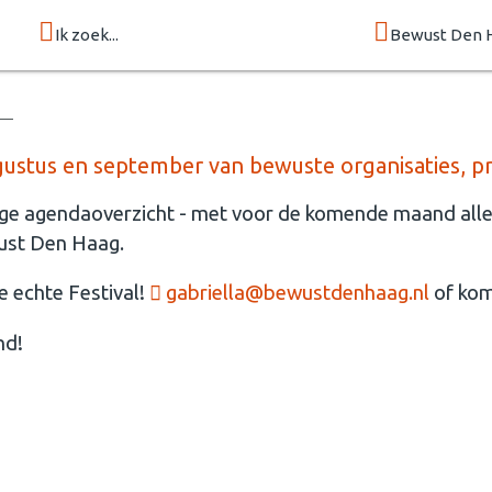
Ik zoek...
Bewust Den 
stus en september van bewuste organisaties, pr
ige agendaoverzicht - met voor de komende maand alle
wust Den Haag.
e echte Festival!
gabriella@bewustdenhaag.nl
of kom 
nd!