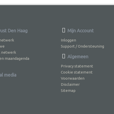
ust Den Haag
Mijn Account
 netwerk
Inloggen
 we
Support / Ondersteuning
k netwerk
Algemeen
jven maandagenda
Privacy statement
Cookie statement
al media
Voorwaarden
Disclaimer
Sitemap