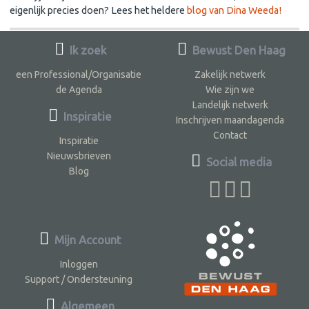
eigenlijk precies doen? Lees het heldere
blog van Dina Weeda!
Ik zoek
Bewust Den Haag
een Professional/Organisatie
Zakelijk netwerk
de Agenda
Wie zijn we
Landelijk netwerk
Inspiratie
Inschrijven maandagenda
Contact
Inspiratie
Nieuwsbrieven
Social media
Blog
Mijn Account
Inloggen
Support / Ondersteuning
Algemeen