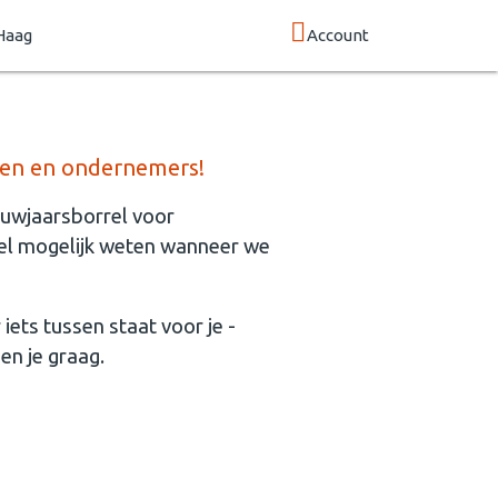
Haag
Account
jken en ondernemers!
euwjaarsborrel voor
snel mogelijk weten wanneer we
 iets tussen staat voor je -
ien je graag.