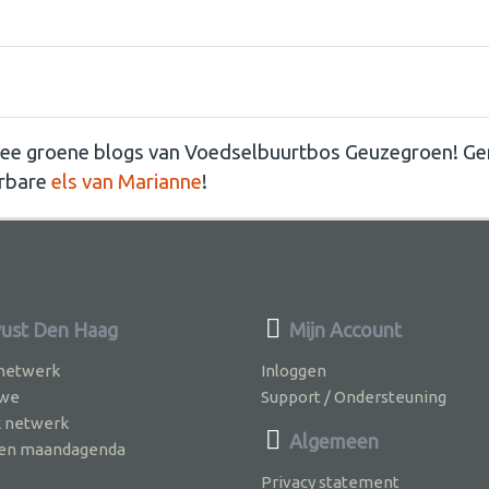
Lees en laat je inspireren!
twee groene blogs van Voedselbuurtbos Geuzegroen! Ge
erbare
els van Marianne
!
ust Den Haag
Mijn Account
 netwerk
Inloggen
 we
Support / Ondersteuning
k netwerk
Algemeen
jven maandagenda
Privacy statement