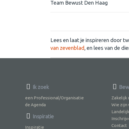
Team Bewust Den Haag
Lees en laat je inspireren door 
van zevenblad
, en lees van de di
Ik zoek
Bew
een Professional/Organisatie
Zakelijk
de Agenda
Wie zijn
Landelij
Inspiratie
Inschri
Contact
Inspiratie