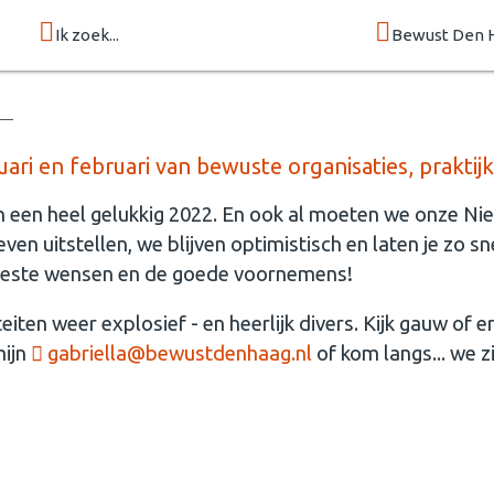
Ik zoek...
Bewust Den 
ri en februari van bewuste organisaties, prakti
een heel gelukkig 2022. En ook al moeten we onze Ni
en uitstellen, we blijven optimistisch en laten je zo 
 beste wensen en de goede voornemens!
eiten weer explosief - en heerlijk divers. Kijk gauw of er
mijn
gabriella@bewustdenhaag.nl
of kom langs... we z