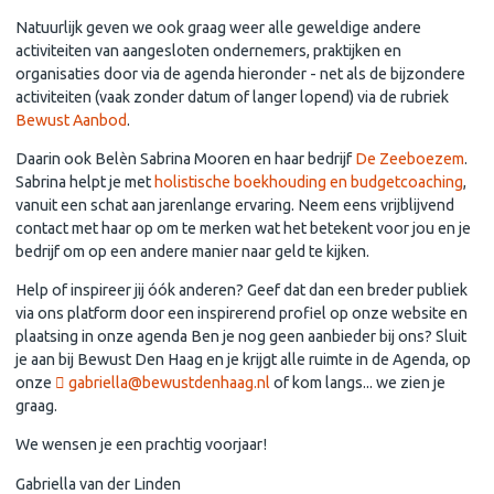
Natuurlijk geven we ook graag weer alle geweldige andere
activiteiten van aangesloten ondernemers, praktijken en
organisaties door via de agenda hieronder - net als de bijzondere
activiteiten (vaak zonder datum of langer lopend) via de rubriek
Bewust Aanbod
.
Daarin ook Belèn Sabrina Mooren en haar bedrijf
De Zeeboezem
.
Sabrina helpt je met
holistische boekhouding en budgetcoaching
,
vanuit een schat aan jarenlange ervaring. Neem eens vrijblijvend
contact met haar op om te merken wat het betekent voor jou en je
bedrijf om op een andere manier naar geld te kijken.
Help of inspireer jij óók anderen? Geef dat dan een breder publiek
via ons platform door een inspirerend profiel op onze website en
plaatsing in onze agenda Ben je nog geen aanbieder bij ons? Sluit
je aan bij Bewust Den Haag en je krijgt alle ruimte in de Agenda, op
onze
gabriella@bewustdenhaag.nl
of kom langs... we zien je
graag.
We wensen je een prachtig voorjaar!
Gabriella van der Linden