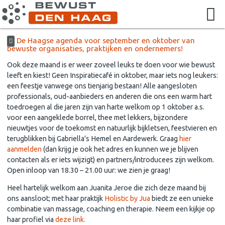
De Haagse agenda voor september en oktober van
bewuste organisaties, praktijken en ondernemers!
Ook deze maand is er weer zoveel leuks te doen voor wie bewust
leeft en kiest! Geen Inspiratiecafé in oktober, maar iets nog leukers:
een feestje vanwege ons tienjarig bestaan! Alle aangesloten
professionals, oud-aanbieders en anderen die ons een warm hart
toedroegen al die jaren zijn van harte welkom op 1 oktober a.s.
voor een aangeklede borrel, thee met lekkers, bijzondere
nieuwtjes voor de toekomst en natuurlijk bijkletsen, feestvieren en
terugblikken bij Gabriella's Hemel en Aardewerk. Graag
hier
aanmelden
(dan krijg je ook het adres en kunnen we je blijven
contacten als er iets wijzigt) en partners/introducees zijn welkom.
Open inloop van 18.30 – 21.00 uur: we zien je graag!
Heel hartelijk welkom aan Juanita Jeroe die zich deze maand bij
ons aansloot; met haar praktijk
Holistic by Jua
biedt ze een unieke
combinatie van massage, coaching en therapie. Neem een kijkje op
haar profiel via
deze link.