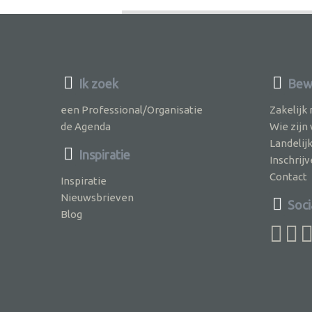
Ik zoek
Bew
een Professional/Organisatie
Zakelijk
de Agenda
Wie zijn
Landelij
Inspiratie
Inschri
Contact
Inspiratie
Nieuwsbrieven
Soci
Blog