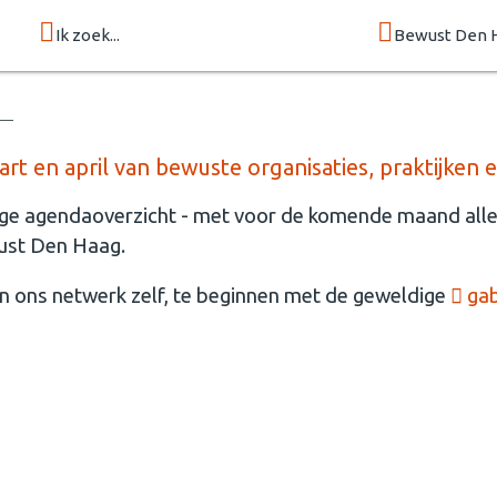
Ik zoek...
Bewust Den 
t en april van bewuste organisaties, praktijken
ige agendaoverzicht - met voor de komende maand alle
wust Den Haag.
an ons netwerk zelf, te beginnen met de geweldige
gab