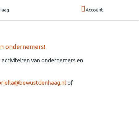
Haag
Account
 en ondernemers!
 activiteiten van ondernemers en
riella@bewustdenhaag.nl
of