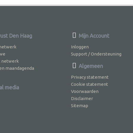
ust Den Haag
Mijn Account
 netwerk
Inloggen
 we
Support / Ondersteuning
k netwerk
Algemeen
jven maandagenda
Privacy statement
Cookie statement
al media
Voorwaarden
Disclaimer
Sitemap