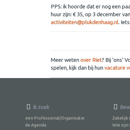
PPS: ik hoorde dat er nog een 
huur zijn: € 35, op 3 december van 
activiteiten@plukdenhaag.nl
. Iet
Meer weten
over Riet
? Bij 'ons' 
spelen, kijk dan bij hun
vacature v
Ik zoek
Bew
een Professional/Organisatie
Zakelijk
de Agenda
Wie zijn