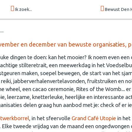
Ik zoek...
Bewust Den 
ember en december van bewuste organisaties, p
euke dingen te doen: kan het mooier? Ik noem even ee
chtige stilteretrait, een meewerkdag in het Voedselb
erstgeuren maken, soepel bewegen, de start van het sjama
 reiki, jabberverhalenvertelavonden, fruitstruiken en
e wheel, een cacao ceremonie, Rites of the Womb... er i
 leerzame, knetterleuke, heerlijke en interessante act
nisaties delen graag hun aanbod met je: check of er iets
twerkborrel
, in het sfeervolle
Grand Café Utopie
in het
r. Elke tweede vrijdag van de maand een ongedwongen 