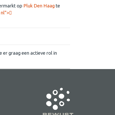
termarkt op
Pluk Den Haag
te
 nl">
 er graag een actieve rol in