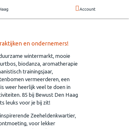
Haag
Account
raktijken en ondernemers!
n duurzame wintermarkt, mooie
uurtbos, biodanza, aromatherapie
nistisch trainingsjaar,
 notenbomen vermeerderen, een
s weer heerlijk veel te doen in
iviteiten. 85 bij Bewust Den Haag
 leuks voor je bij zit!
 inspirerende Zeeheldenkwartier,
ontmoeting, voor lekker