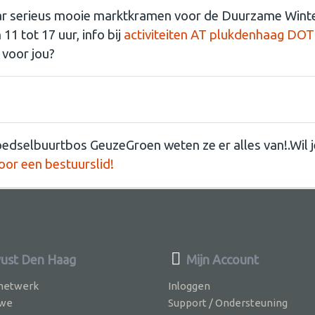
paar serieus mooie marktkramen voor de Duurzame Win
11 tot 17 uur, info bij
activiteiten AT plukdenhaag DOT
s voor jou?
Boeiend geblog uit het Voedselbuurtbos!
Voedselbuurtbos GeuzeGroen weten ze er alles van!.Wil je
oor een bestuurslid!
ust Den Haag
Mijn Account
 netwerk
Inloggen
 we
Support / Ondersteuning