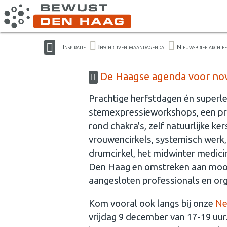
Inspiratie
Inschrijven maandagenda
Nieuwsbrief archief
De Haagse agenda voor nov
Prachtige herfstdagen én superl
stemexpressieworkshops, een pra
rond chakra's, zelf natuurlijke k
vrouwencirkels, systemisch werk,
drumcirkel, het midwinter medicin
Den Haag en omstreken aan mooie,
aangesloten professionals en orga
Kom vooral ook langs bij onze
Ne
vrijdag 9 december van 17-19 uu