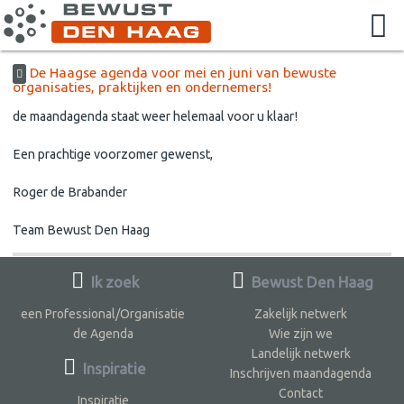
De Haagse agenda voor mei en juni van bewuste
organisaties, praktijken en ondernemers!
de maandagenda staat weer helemaal voor u klaar!
Een prachtige voorzomer gewenst,
Roger de Brabander
Team Bewust Den Haag
Ik zoek
Bewust Den Haag
een Professional/Organisatie
Zakelijk netwerk
de Agenda
Wie zijn we
Landelijk netwerk
Inspiratie
Inschrijven maandagenda
Contact
Inspiratie