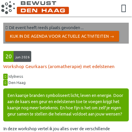
Dit event heeft reeds plaats gevonden ...
KIJK IN DE AGENDA VOOR ACTUELE ACTIVITEITEN →
20
jun 2026
Workshop Geurkaars (aromatherapie) met edelstenen
Idylness
Den Haag
Een kaarsje branden symboliseert licht, leven en energie. Door
aan de kaars een geur en edelstenen toe te voegen krijgt het
kaarsje nog meer betekenis. En hoe fijn is het om zelf je eigen
geur samen te stellen die helemaal voldoet aan jouw wensen?
In deze workshop vertel ik jou alles over de verschillende