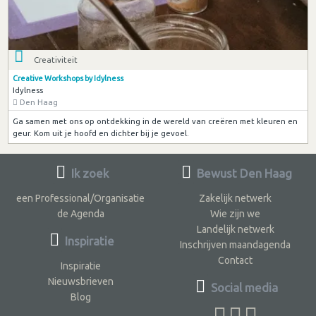
Creativiteit
Creative Workshops by Idylness
Idylness
Den Haag
Ga samen met ons op ontdekking in de wereld van creëren met kleuren en
geur. Kom uit je hoofd en dichter bij je gevoel.
Ik zoek
Bewust Den Haag
een Professional/Organisatie
Zakelijk netwerk
de Agenda
Wie zijn we
Landelijk netwerk
Inspiratie
Inschrijven maandagenda
Contact
Inspiratie
Nieuwsbrieven
Social media
Blog