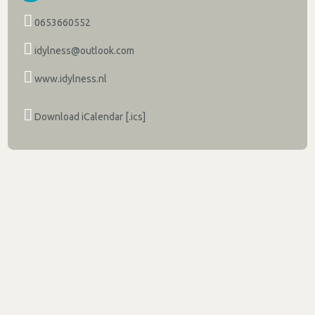
0653660552
idylness@outlook.com
www.idylness.nl
Download iCalendar [.ics]