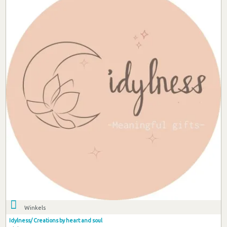
Winkels
Idylness/ Creations by heart and soul