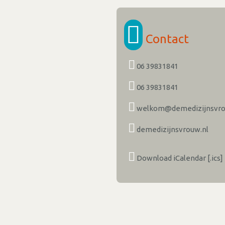
Contact
06 39831841
06 39831841
welkom@demedizijnsvro
demedizijnsvrouw.nl
Download iCalendar [.ics]