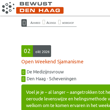
Aanbod
Agenda
workshop
02
okt 2026
Open Weekend Sjamanisme
De Medizijnsvrouw
Den Haag - Scheveningen
Voel je je – al langer – aangetrokken tot
oeroude levenswijze en helingsmethode vo
welkom om te komen ervaren in het weeke