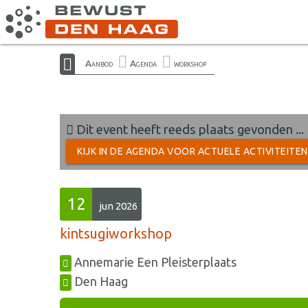
Aanbod
Agenda
workshop
Dit event heeft reeds plaats gevonden ...
KIJK IN DE AGENDA VOOR ACTUELE ACTIVITEITE
12
jun 2026
kintsugiworkshop
Annemarie Een Pleisterplaats
Den Haag