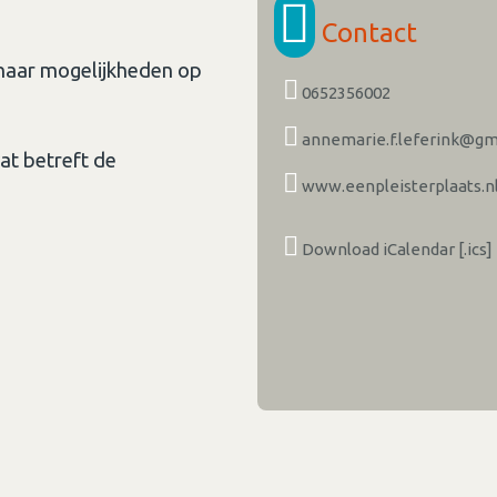
Contact
n naar mogelijkheden op
0652356002
annemarie.f.leferink@gm
at betreft de
www.eenpleisterplaats.n
Download iCalendar [.ics]