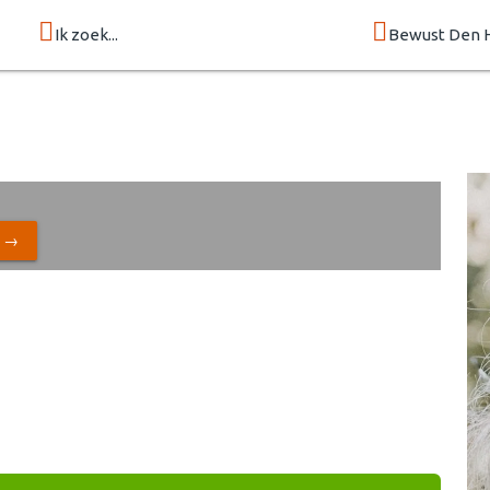
Ik zoek...
Bewust Den 
N →