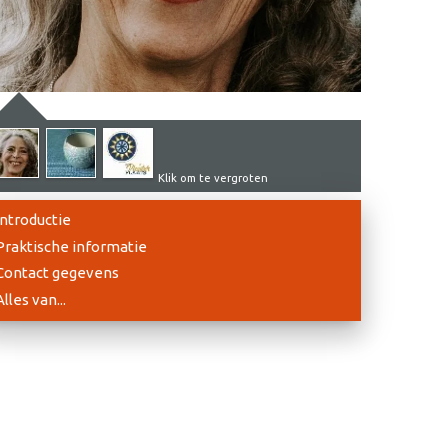
Klik om te vergroten
Introductie
Praktische informatie
Contact gegevens
Alles van...