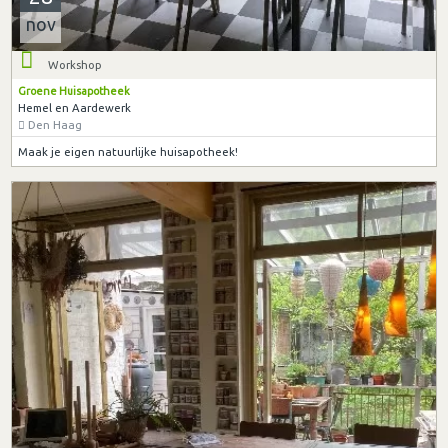
nov
Workshop
Groene Huisapotheek
Hemel en Aardewerk
Den Haag
Maak je eigen natuurlijke huisapotheek!