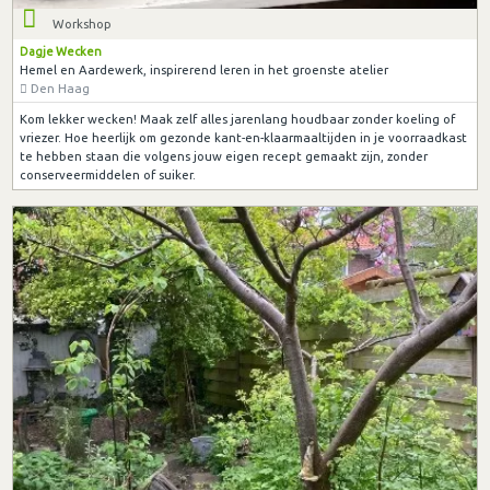
Workshop
Dagje Wecken
Hemel en Aardewerk, inspirerend leren in het groenste atelier
Den Haag
Kom lekker wecken! Maak zelf alles jarenlang houdbaar zonder koeling of
vriezer. Hoe heerlijk om gezonde kant-en-klaarmaaltijden in je voorraadkast
te hebben staan die volgens jouw eigen recept gemaakt zijn, zonder
conserveermiddelen of suiker.