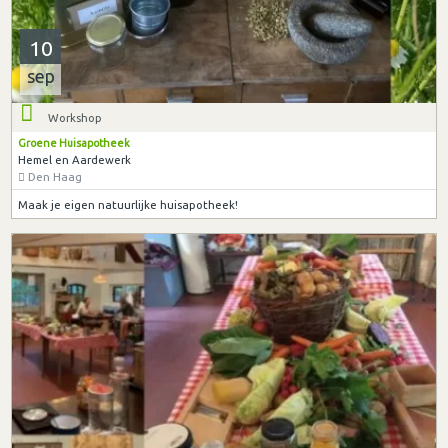
10
sep
Workshop
Groene Huisapotheek
Hemel en Aardewerk
Den Haag
Maak je eigen natuurlijke huisapotheek!