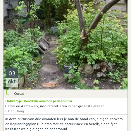
03
okt
Cursus
Ontwerp je Droomtuin vanuit de permacultuur
Hemel en Aardewerk, inspirerend leren in het groenste atelier
Den Haag
In deze cursus van drie avonden leer je aan de hand van je eigen ontwerp
en beplantingsplan tuinieren met de natuur mee en bereik je een fijne
basis met weinig plagen en onderhoud.