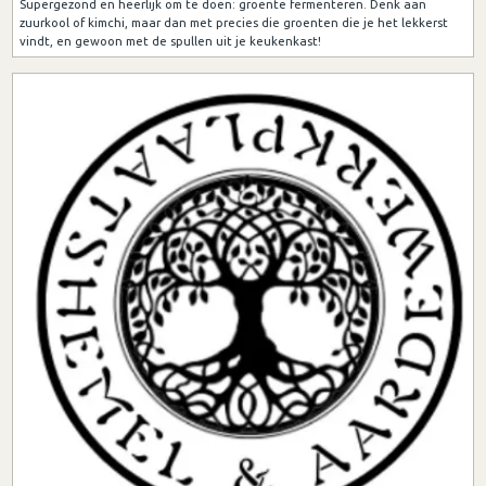
Supergezond en heerlijk om te doen: groente fermenteren. Denk aan
zuurkool of kimchi, maar dan met precies die groenten die je het lekkerst
vindt, en gewoon met de spullen uit je keukenkast!