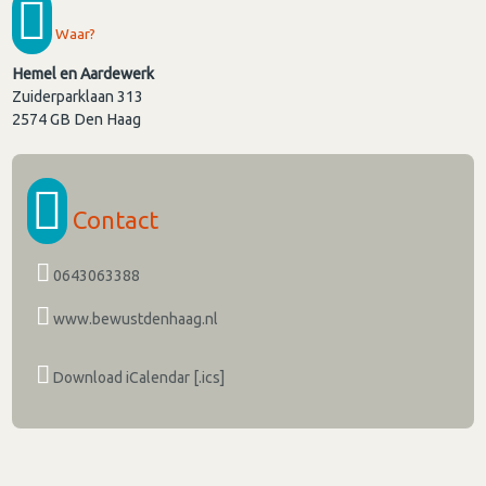
Waar?
Hemel en Aardewerk
Zuiderparklaan 313
2574 GB
Den Haag
Contact
0643063388
www.bewustdenhaag.nl
Download iCalendar [.ics]