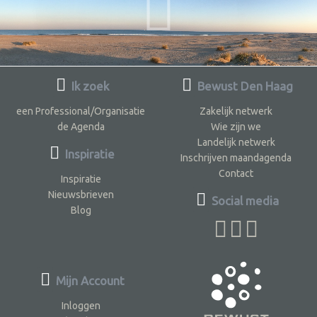
Ik zoek
Bewust Den Haag
een Professional/Organisatie
Zakelijk netwerk
de Agenda
Wie zijn we
Landelijk netwerk
Inspiratie
Inschrijven maandagenda
Contact
Inspiratie
Nieuwsbrieven
Social media
Blog
Mijn Account
Inloggen