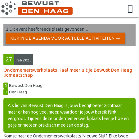
Dit event heeft reeds plaats gevonden ...
KIJK IN DE AGENDA VOOR ACTUELE ACTIVITEITEN →
27
feb 2025
Ondernemerswerkplaats Haal meer uit je Bewust Den Haag
lidmaatschap
Bewust Den Haag
Den Haag
Als lid van Bewust Den Haag is jouw bedrijf beter zichtbaar,
maar er kan nog veel meer, waardoor je jouw bereik flink
vergroot. Tijdens deze ondernemerswerkplaats leer je hoe en
ga je er meteen praktisch mee aan de slag.
Kom je naar de Ondernemerswerkplaats Nieuwe Stijl? Elke twee